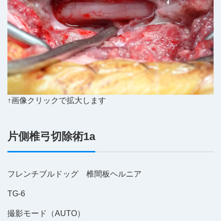
↑画像クリックで拡大します
片側椎弓切除術1a
フレンチブルドッグ 椎間板ヘルニア
TG-6
撮影モード（AUTO）