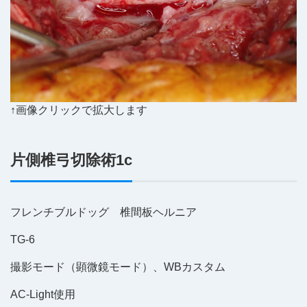
↑画像クリックで拡大します
片側椎弓切除術1c
フレンチブルドッグ 椎間板ヘルニア
TG-6
撮影モード（顕微鏡モード）、WBカスタム
AC-Light使用