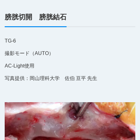
膀胱切開 膀胱結石
TG-6
撮影モード（AUTO）
AC-Light使用
写真提供：岡山理科大学 佐伯 亘平 先生